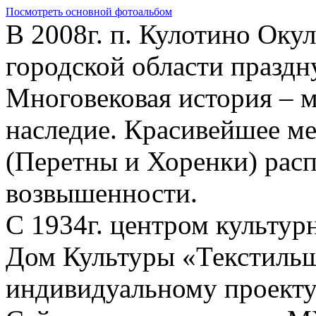
Перейти к основному содержанию
Посмотреть основной фотоальбом
В 2008г. п. Кулотино Окул
городской области праздну
Многовековая история – м
наследие. Красивейшее ме
(Перетны и Хоренки) рас
возвышенности.
С 1934г. центром культур
Дом Культуры «Текстильщ
индивидуальному проекту