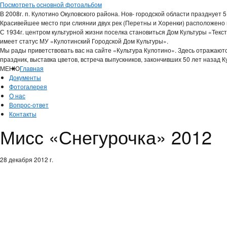
Перейти к основному содержанию
Посмотреть основной фотоальбом
В 2008г. п. Кулотино Окуловского района. Нов- городской области празднует 
Красивейшее место при слиянии двух рек (Перетны и Хоренки) расположено
С 1934г. центром культурной жизни поселка становиться Дом Культуры «Тек
имеет статус МУ «Кулотинский Городской Дом Культуры».
Мы рады приветствовать вас на сайте «Культура Кулотино». Здесь отражаютс
праздник, выставка цветов, встреча выпускников, закончивших 50 лет назад 
МЕНЮ
Главное меню
Главная
Документы
Фотогалерея
О нас
Вопрос-ответ
Контакты
Мисс «Снегурочка» 2012
28 декабря 2012 г.